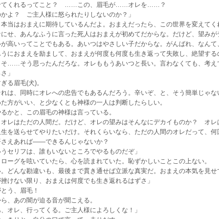
てくれるってこと？ ……この、眉毛が……オレを……？
のかよ？ ご主人様に怒られたりしないのか？」
、本当はおまえに期待しているんだよ。おまえだったら、この世界を変えてく
なにせ、あんなふうに言った死人はおまえが初めてだからな。だけど、望みが
ルが高いってことでもある。あいつはやさしい子だからな。がんばれ、なんて
ふうにおまえを励まして、おまえが何度も何度も生き返って失敗し、絶望する
っそ……そう思ったんだろな。オレももうあいつと長い。言わなくても、考え
るさ」
る眉毛(犬)。
れは、同時にオレへの忠告でもあるんだろう。辛いぞ、と、そう簡単じゃな
めた方がいい、と少なくとも神様の一人は判断したらしい。
るかと、この眉毛の神様は言っている。
オレはただの人間だ。だけど、オレの望みはそんなにデカイものか？ オレ
人生を送らせてやりたいだけ。それくらいなら、ただの人間のオレだって、何
悟さえあれば——できるんじゃないか？
いうセリフは、誰もいないところでやるものだぞ」
ローグを呟いていたら、心を読まれていた。恥ずかしいことこの上ない。
い。どんな勘違いも、最後まで貫き通せば立派な真実だ。おまえの本気を見せ
が挫けない限り、おまえは何度でも生き返れるはずさ」
とう、眉毛！
ら、あの闇が迫る音が聞こえる。
あ、オレ、行ってくる。ご主人様によろしくな！」