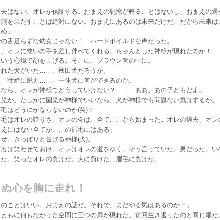
過去はない。オレが保証する。おまえの記憶が甦ることはないし、おまえの過
役割を果たすことは絶対にない。おまえにあるのは未来だけだ。だから未来は
掴め」
の舌足らずな幼女じゃない！ ハードボイルドな声だった。
、オレに救いの手を差し伸べてくれる、ちゃんとした神様が現れたのか！
いう心境で顔を上げる。そこに。ブラウン管の中に。
れた犬がいた……。秋田犬だろうか。
、壮絶に脱力……。一体犬に何ができるのか。
様なら、オレが神様でどうしていけない？ ……ああ。あの子どもだよ」
児か。たしかに園児が神様でいいなら、犬が神様でも問題ない気はするが。
毛はどうにかならないのか(笑)？
眉毛はオレの誇りさ。オレの今は、全てここから始まった。オレの過去、オレ
まえにはない全てが、この眉毛にはある」
せ、きっぱりと告げる神様(犬)。
カは笑わせておけ。オレはオレの道をゆく。そう言っていた。男だった。い
けた。笑ったオレの負けだ。犬に負けた。眉毛に負けた。
けぬ心を胸に走れ！
レのことはいい。おまえの話だ。それで、まだやる気はあるのか？」
ともに何もなかった空間に三つの扉が現れた。前回生き返ったのと同じ扉だ