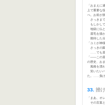
「おまえに
上で重要な
べ。お前が
さっきまで
もしかして
地獄に仏と
眉毛を描か
期待した分
「ユミが神
さっきの園
……でも眉
「——この
の歴史、お
風格を漂わ
笑いたいバ
た。……負
33.
挫
「まあ、オ
その言葉と