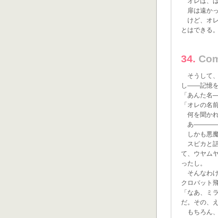
オレは、は
扉は遠かっ
けど、オレ
とはできる
34.
Co
そうして、
し——記憶
「あんた名
「オレの名
何を聞かれ
あ—————
しかも悪魔
スピカと話
て、ウヤム
ったし。
そんなわけ
クロバット
「なあ、ミ
だ。その、
もちろん、