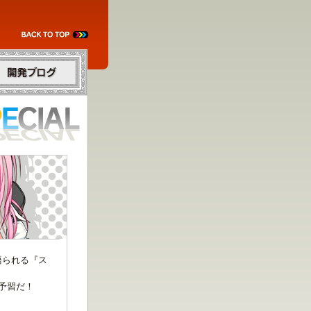
発ブログ
語られる『ス
予習だ！