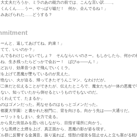
。大丈夫だろうか、ミラのあの能力の前では、こんな言い訳……。
 くんくん……うー、やっぱり嘘だ！ 何か、企んでるね！」
みあげられた……どうする？
mitment
ゃーんと、返してあげてね。約束！」
りてて、いいのか？」
企んでるわけじゃないでしょ？ そんならいいのさー。もしかしたら、何かの
あね、生き残ったらどっかで会おー！ ばびゅ——ん！」
どおり、効果音つきで飛んでいくミラ。
を上げて悪魔が墜ちているのが見えた。
危ない、火が迫る、帰ってきたぞうんこマン、なわけだが。
二体だと伝えることができたが、伝えたところで、魔女たちが一体の悪魔で
らない。知っていたから倒せるというものでもないのだ。
指くわえてて、たまるか」
のはゴメンだった。死なせるのはもっとゴメンだった。
都夏大学園〉と書かれた校門に、背を向ける。向かう先は——大通りだ。
ーリットをしまい、全力で走る。
から見た街並みを思い出しながら、目指す場所に向かう。
うな黒煙と土煙を上げ、真正面から、悪魔の影が姿を現す。
ル群に反響する金属音。振り返れば、怪獣の侵攻を阻止せんと立ち塞がる戦