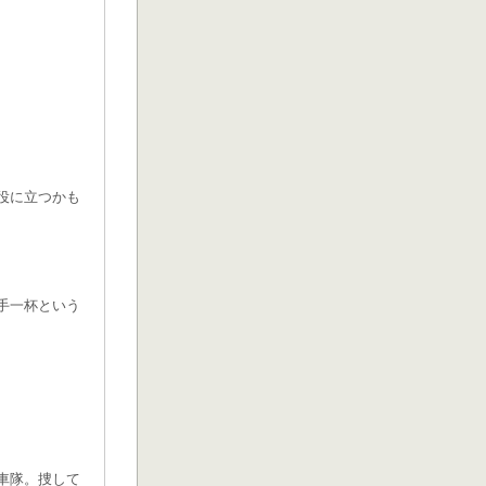
役に立つかも
手一杯という
車隊。捜して