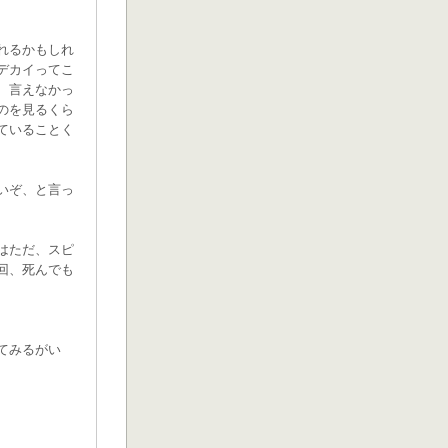
れるかもしれ
デカイってこ
、言えなかっ
のを見るくら
ていることく
いぞ、と言っ
はただ、スピ
回、死んでも
てみるがい