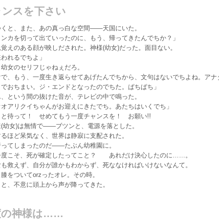
ャンスを下さい
くと、また、あの真っ白な空間——天国にいた。
タンカを切って出ていったのに、もう、帰ってきたんでちか？」
覚えのある顔が映しだされた。神様(幼女)だった。面目ない。
嫌われるでちよ」
幼女のセリフじゃねぇだろ。
けで、もう、一度生き返らせてあげたんでちから、文句はないでちよね。アナ
こでおちまい。ジ・エンドとなったのでちた。ぱちぱち」
、という間の抜けた音が、テレビの中で鳴った。
オオアリクイちゃんがお迎えにきたでち。あたちはいくでち」
と待って！ せめてもう一度チャンスを！ お願い!!
(幼女)は無情で——ブツンと、電源を落とした。
るほど呆気なく、世界は静寂に支配された。
ってしまったのだ——たぶん幼稚園に。
度こそ、死が確定したってこと？ あれだけ決心したのに……。
も救えず、自分が誰かもわからず、死ななければいけないなんて。
をついてorzったオレ。その時。
」と、不意に頭上から声が降ってきた。
度の神様は……