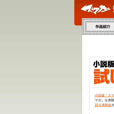
作品紹介
小説版「スマ
マガ』を体験
15％体験版