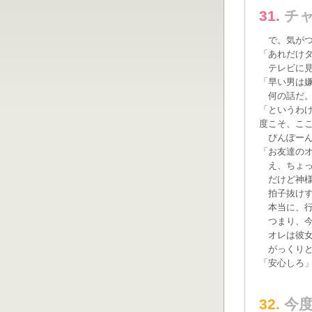
31.
チ
で。気がつ
「あれだけ
テレビに見
「早い男は
何の話だ。
「というわ
度こそ、こ
ぴんぽーん
「お友達の
え、ちょっ
だけど神様
拍子抜けす
本当に、行
つまり、今
オレは彼女
がっくりと膝
「安心しろ
32.
今