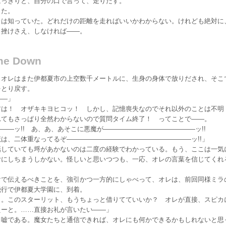
っきりと、自分の口で言って、走りだす。
た。
は知っていた。どれだけの距離を走ればいいかわからない。けれども絶対に
。挫けさえ、しなければ——。
me Down
オレはまた伊都夏市の上空数千メートルに、生身の身体で放りだされ、そこ
をとり戻す。
——」
前は！ オザキキヨヒコッ！ しかし、記憶喪失なのでそれ以外のことは不明
てもさっぱり全然わからないので質問タイム終了！ ってことで——。
—ッ!! あ、あ、あそこに悪魔が——————————————ッ!!
は、二体重なってるぞ———————————————————ッ!!」
していても埒があかないのは二度の経験でわかっている。もう、ここは一気
ヤにしちまうしかない。怪しいと思いつつも、一応、オレの言葉を信じてくれ
で伝えるべきことを、強引かつ一方的にしゃべって、オレは、前回同様ミラ
飛行で伊都夏大学園に、到着。
ラ。このスターリット、もうちょっと借りてていいか？ オレが直接、スピカ
えーと。……直接お礼が言いたい——」
嘘である。魔女たちと通信できれば、オレにも何かできるかもしれないと思