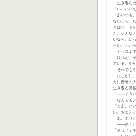
生き返らせ
「い、いい
「あいつも
ないって。
とはハード
た。そんな
いなら、い
らい、わか
カッコよすぎ
けれど、そ
ている。や
それでもや
たしかに、
カに普通の
生き返る覚
「——そう
なんてモノ
「まあ、い
い。おまえ
あ、ありが
——遠くか
「それじゃ