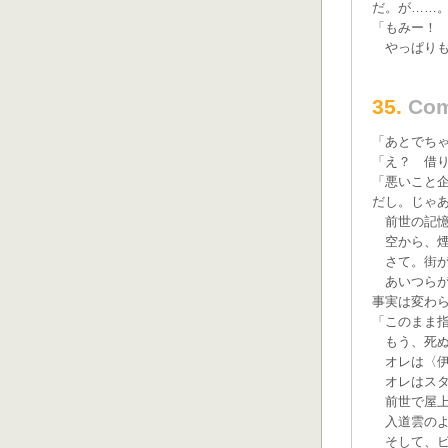
だ。が……
「もみー！
やっぱりも
35.
Com
「あとでち
「え？ 借
「悪いこと
だし。じゃ
前世の記憶
空から、煙
さて。街が
あいつらが
事実は変わ
「このまま
もう、死ぬ
オレは〈伊
オレはスタ
前世で屋上
入道雲のよ
そして、ビ