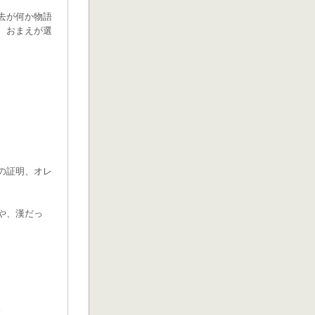
去が何か物語
、おまえが選
の証明、オレ
や、漢だっ
。