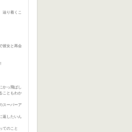
、辿り着くこ
で彼女と再会
！
にかっ飛ばし
ることもわか
のスーパーア
に返したいん
ってのこと