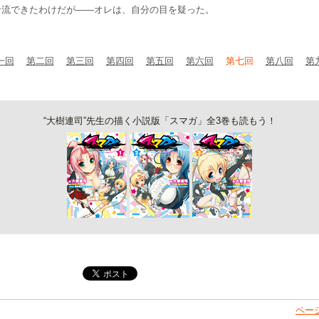
合流できたわけだが——オレは、自分の目を疑った。
一回
第二回
第三回
第四回
第五回
第六回
第七回
第八回
第
“大樹連司”先生の描く小説版「スマガ」全3巻も読もう！
ペー