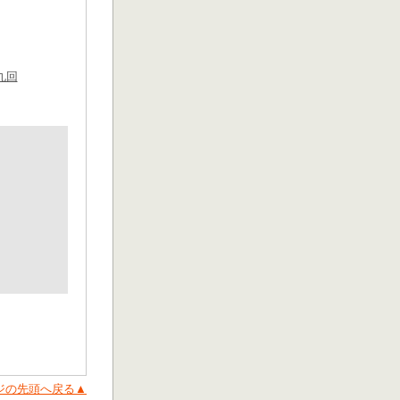
九回
ジの先頭へ戻る▲