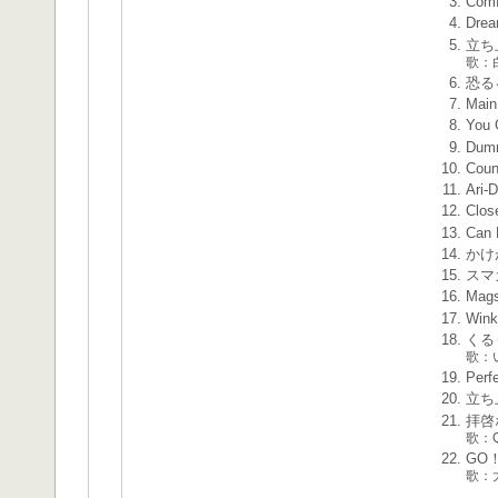
Comf
Dre
立ち
歌：
恐る
Main
You 
Dumm
Coun
Ari-
Clos
Can 
かけ
スマ
Mag
Wink
くる
歌：
Perfe
立ち上
拝啓
歌：Q
GO
歌：