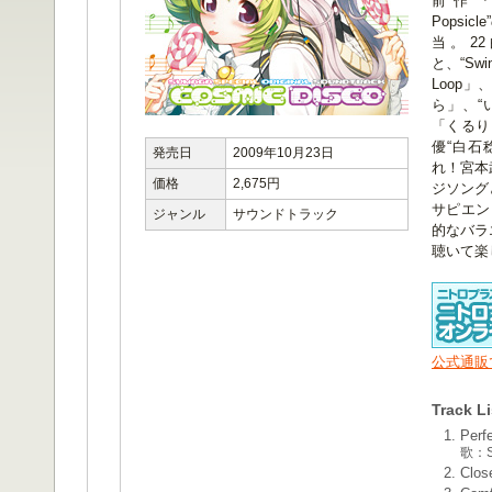
前作『ス
Popsi
当。2
と、“Swin
Loop
ら」、“
「くるり
優“白石
発売日
2009年10月23日
れ！宮本
価格
2,675円
ジソング
サピエン
ジャンル
サウンドトラック
的なバラ
聴いて楽
公式通販
Track Li
Perfe
歌：Sw
Clos